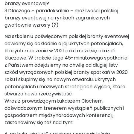
branży eventowej?
3.Dlaczego – paradoksalnie – możliwości polskiej
branży eventowej na rynkach zagranicznych
gwałtownie wzrosły (?)
Na szkoleniu poświęconym polskiej branży eventowej
dowiemy się dokładnie o jej ukrytych potencjałach,
których znaczenie w 2021 roku może się okazać
kluczowe. W trakcie tego 45-minutowego spotkania
z Państwem odejdziemy na chwilę od długiej listy
szkód wyrządzonych polskiej branży spotkań w 2020
roku i skupimy się na nowym otwarciu, ukrytych
potencjałach i możliwych strategiach wyjścia, które
stwarza nowa rzeczywistość.
Wraz z prowadzącym Łukaszem Ciochem,
doświadczonym trenerem wystąpień publicznych i
gospodarzem międzynarodowych konferencji,
zastanowimy się też nad tym:
A. co było „nie tak” z minioną rzeczywistością