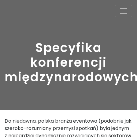
Specyfika
konferencji
międzynarodowyc
Do niedawna, polska branża eventowa (podobnie jak
szeroko-rozumiany przemysł spotkań) była jednym
z najbardziej dynamicznie rozwijających się sektorów